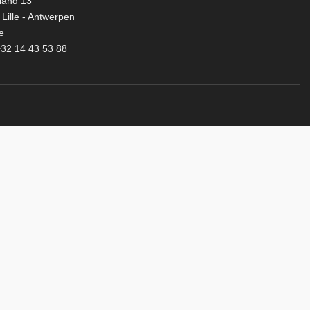
land 13
Lille - Antwerpen
e
32 14 43 53 88