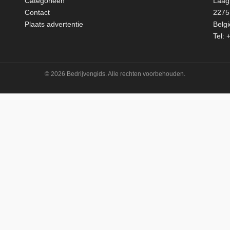
Categorieën
Laag
Contact
2275 
Plaats advertentie
Belgi
Tel:
+
© 2026 Bedrijvengids. Alle rechten voorbehouden.